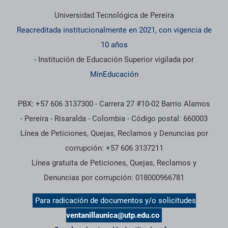
Información institucional
Universidad Tecnológica de Pereira
Reacreditada institucionalmente en 2021, con vigencia de
10 años
- Institución de Educación Superior vigilada por
MinEducación
PBX: +57 606 3137300 - Carrera 27 #10-02 Barrio Alamos
- Pereira - Risaralda - Colombia - Código postal: 660003
Línea de Peticiones, Quejas, Reclamos y Denuncias por
corrupción: +57 606 3137211
Línea gratuita de Peticiones, Quejas, Reclamos y
Denuncias por corrupción: 018000966781
Para radicación de documentos y/o solicitudes
ventanillaunica@utp.edu.co