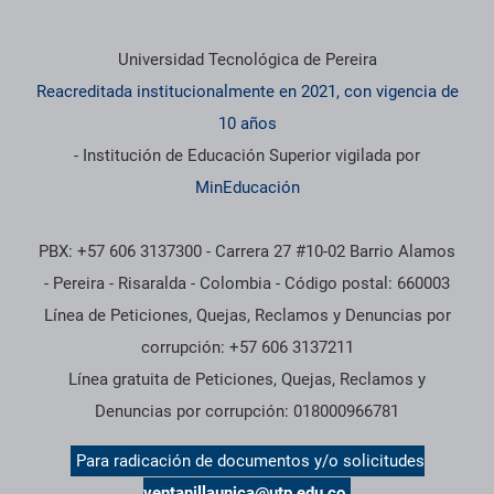
Información institucional
Universidad Tecnológica de Pereira
Reacreditada institucionalmente en 2021, con vigencia de
10 años
- Institución de Educación Superior vigilada por
MinEducación
PBX: +57 606 3137300 - Carrera 27 #10-02 Barrio Alamos
- Pereira - Risaralda - Colombia - Código postal: 660003
Línea de Peticiones, Quejas, Reclamos y Denuncias por
corrupción: +57 606 3137211
Línea gratuita de Peticiones, Quejas, Reclamos y
Denuncias por corrupción: 018000966781
Para radicación de documentos y/o solicitudes
ventanillaunica@utp.edu.co